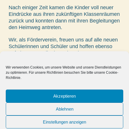
Nach einiger Zeit kamen die Kinder voll neuer
Eindrücke aus ihren zukünftigen Klassenräumen
zurück und konnten dann mit ihren Begleitungen
den Heimweg antreten.
Wir, als Förderverein, freuen uns auf alle neuen
Schülerinnen und Schüler und hoffen ebenso
auf eine rege Teilnahme der Eltern am
zukünftigen Schulleben und besonders gerne
auf eine Mitarbeit in unserem Förderverein.
Wir verwenden Cookies, um unsere Website und unsere Dienstleistungen
zu optimieren. Für unsere Richtlinien besuchen Sie bitte unsere Cookie-
Richtlinie.
24.06.2018
Akzeptieren
Ablehnen
Einstellungen anzeigen
© Förderverein der Friedrich-Ebert-Schule - Realschule der
Stadt Hürth e.V. Copyright
2026 |
Impressum
|