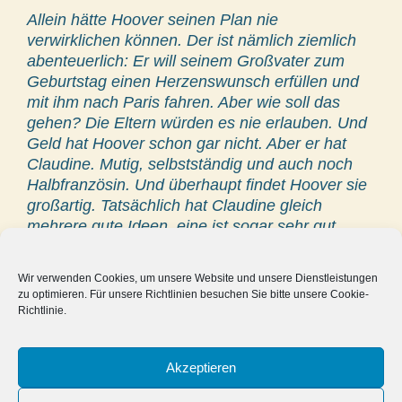
Allein hätte Hoover seinen Plan nie
verwirklichen können. Der ist nämlich ziemlich
abenteuerlich: Er will seinem Großvater zum
Geburtstag einen Herzenswunsch erfüllen und
mit ihm nach Paris fahren. Aber wie soll das
gehen? Die Eltern würden es nie erlauben. Und
Geld hat Hoover schon gar nicht. Aber er hat
Claudine. Mutig, selbstständig und auch noch
Halbfranzösin. Und überhaupt findet Hoover sie
großartig. Tatsächlich hat Claudine gleich
mehrere gute Ideen, eine ist sogar sehr gut,
aber leider gefährlich. Hat Hoover den Mut, das
alles mit Claudine heimlich durchzuziehen?
Wir verwenden Cookies, um unsere Website und unsere Dienstleistungen
Schließlich geht es doch um den Großvater!
zu optimieren. Für unsere Richtlinien besuchen Sie bitte unsere Cookie-
Richtlinie.
29.09.2016
Akzeptieren