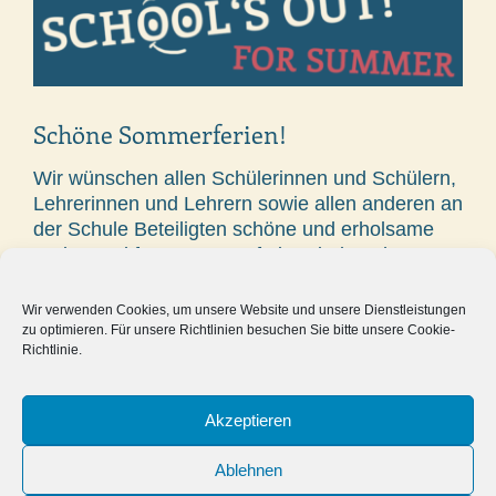
Schöne Sommerferien!
Wir wünschen allen Schülerinnen und Schülern,
Lehrerinnen und Lehrern sowie allen anderen an
der Schule Beteiligten schöne und erholsame
Ferien und freuen uns auf ein Wiedersehen zum
neuen Schuljahr ab dem 28.August.
Wir verwenden Cookies, um unsere Website und unsere Dienstleistungen
Der Vorstand des Fördervereins
zu optimieren. Für unsere Richtlinien besuchen Sie bitte unsere Cookie-
Richtlinie.
12.07.2019
Akzeptieren
Ablehnen