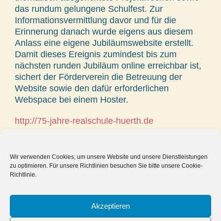
das rundum gelungene Schulfest. Zur
Informationsvermittlung davor und für die
Erinnerung danach wurde eigens aus diesem
Anlass eine eigene Jubiläumswebsite erstellt.
Damit dieses Ereignis zumindest bis zum
nächsten runden Jubiläum online erreichbar ist,
sichert der Förderverein die Betreuung der
Website sowie den dafür erforderlichen
Webspace bei einem Hoster.
http://75-jahre-realschule-huerth.de
Einfach mal ansehen und stöbern, besonders in
der Geschichte der Schule als auch in der
Wir verwenden Cookies, um unsere Website und unsere Dienstleistungen
Galerie zum Schulfest.
zu optimieren. Für unsere Richtlinien besuchen Sie bitte unsere Cookie-
Richtlinie.
22.02.2016
Akzeptieren