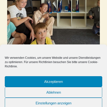
Fotos: Herr Lars Ollig
Wir verwenden Cookies, um unsere Website und unsere Dienstleistungen
zu optimieren. Für unsere Richtlinien besuchen Sie bitte unsere Cookie-
Richtlinie.
01.09.2022
Akzeptieren
Ablehnen
Einstellungen anzeigen
© Förderverein der Friedrich-Ebert-Schule - Realschule der